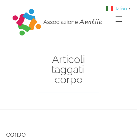
Italian
▼
Associazione Amélie
Insieme si può
Articoli
taggati:
corpo
corpo