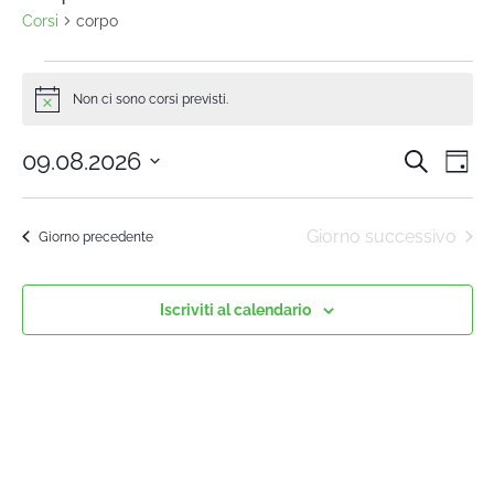
Corsi
corpo
Non ci sono corsi previsti.
Notice
09.08.2026
Cerca
Cors
Co
Giorn
Seleziona
Vi
la
Rice
Giorno successivo
Giorno precedente
data.
Na
e
Iscriviti al calendario
viste
Navi