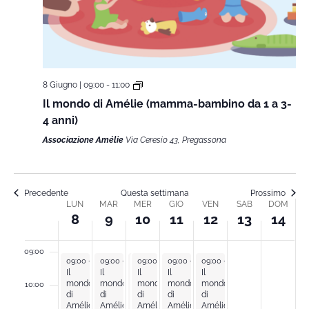
Giugno
Giugno
Giugno
Giugno
Giugno
Giugno
Giug
questo
questo
02:00
giorno.
giorno.
8,
9,
10,
11,
12,
13,
14,
03:00
2026
2026
2026
2026
2026
2026
2026
8 Giugno | 09:00
-
11:00
04:00
Il mondo di Amélie (mamma-bambino da 1 a 3-
4 anni)
05:00
Associazione Amélie
Via Ceresio 43, Pregassona
06:00
07:00
Precedente
Questa settimana
Prossimo
LUN
MAR
MER
GIO
VEN
SAB
DOM
Week
8
9
10
11
12
13
14
08:00
of
09:00
June 8, 2026
June 9, 2026
June 10, 2026
June 10, 2026
June 11, 2026
June 12, 2026
09:00
-
11:00
09:00
-
11:00
09:00
09:00
-
-
11:00
11:00
09:00
-
11:00
09:00
-
11:00
Il
Il
Il
Il
Il
Il
mondo
mondo
mondo
mondo
mondo
mondo
10:00
Corsi
di
di
di
di
di
di
Amélie
Amélie
Amélie
Amélie
Amélie
Amélie