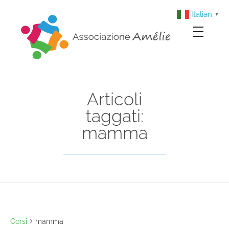
Italian
▼
Associazione Amélie
Insieme si può
Articoli
taggati:
mamma
Corsi
mamma