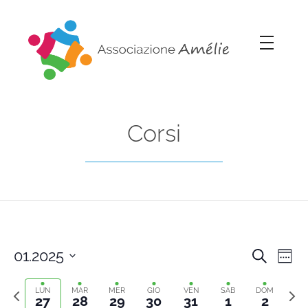
Associazione Amélie
Insieme si può
Corsi
01.2025
Cerca
Cors
Co
Setti
Select
Previous
Sett
Vi
date.
LUN
MAR
MER
GIO
VEN
SAB
DOM
Rice
27
28
29
30
31
1
2
week
segu