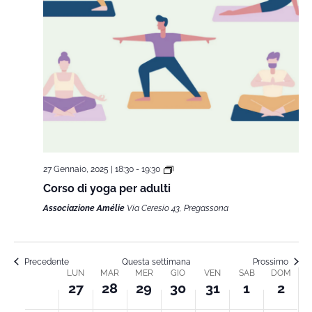
27 Gennaio, 2025 | 18:30
-
19:30
Corso di yoga per adulti
Associazione Amélie
Via Ceresio 43, Pregassona
Precedente
Questa settimana
Prossimo
LUN
MAR
MER
GIO
VEN
SAB
DOM
Week
27
28
29
30
31
1
2