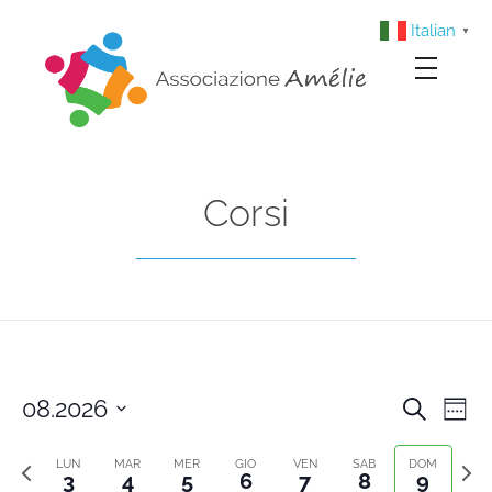
Italian
▼
Associazione Amélie
Insieme si può
Corsi
08.2026
Cerca
Cors
Co
Setti
Select
Previous
Sett
Vi
date.
LUN
MAR
MER
GIO
VEN
SAB
DOM
Rice
3
4
5
6
7
8
9
week
segu