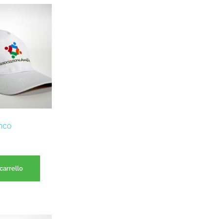
nco
carrello