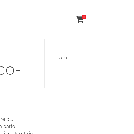
0
LINGUE
co-
re blu,
la parte
iani mettendo in