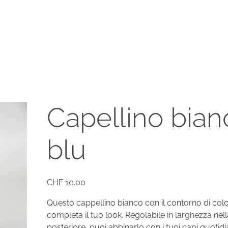
Capellino bian
blu
CHF
10.00
Questo cappellino bianco con il contorno di colo
completa il tuo look. Regolabile in larghezza nel
posteriore, puoi abbinarlo con i tuoi capi quotid