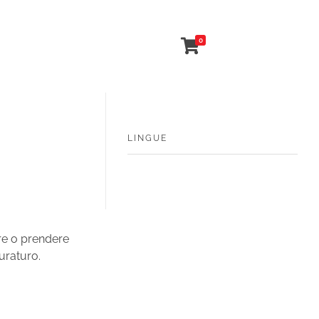
0
LINGUE
are o prendere
uraturo.