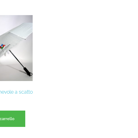
evole a scatto
carrello