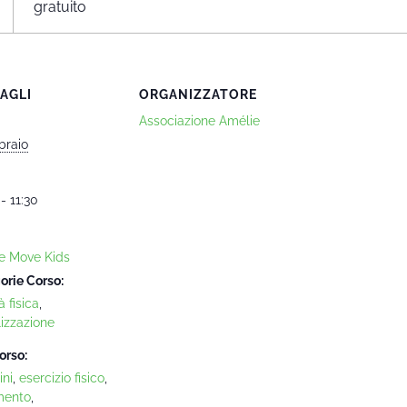
gratuito
AGLI
ORGANIZZATORE
Associazione Amélie
braio
- 11:30
e Move Kids
orie Corso:
à fisica
,
lizzazione
orso:
ni
,
esercizio fisico
,
mento
,