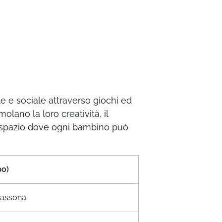
ale e sociale attraverso giochi ed
olano la loro creatività, il
no spazio dove ogni bambino può
po)
egassona