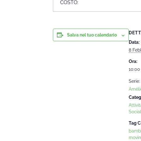
COSTO:
DETT
Salva nel tuo calendario
Data:
8 Feb
Ora:
10:00 
Serie:
Améli
Categ
Attivit
Socia
Tag C
bambi
movi