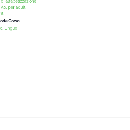
 di alfabetizzazione
o A0, per adulti
nti
orie Corso:
no
,
Lingue