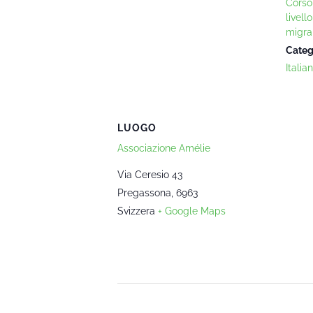
Corso
livell
migra
Categ
Italia
LUOGO
Associazione Amélie
Via Ceresio 43
Pregassona
,
6963
Svizzera
+ Google Maps