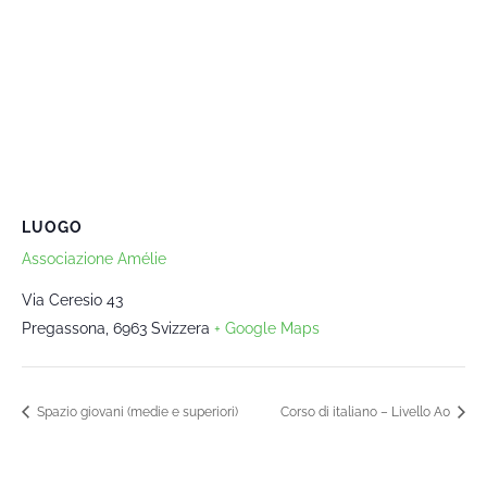
LUOGO
Associazione Amélie
Via Ceresio 43
Pregassona
,
6963
Svizzera
+ Google Maps
Spazio giovani (medie e superiori)
Corso di italiano – Livello A0