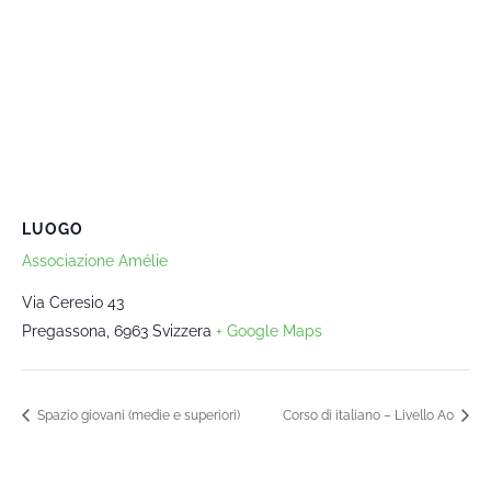
LUOGO
Associazione Amélie
Via Ceresio 43
Pregassona
,
6963
Svizzera
+ Google Maps
Spazio giovani (medie e superiori)
Corso di italiano – Livello A0