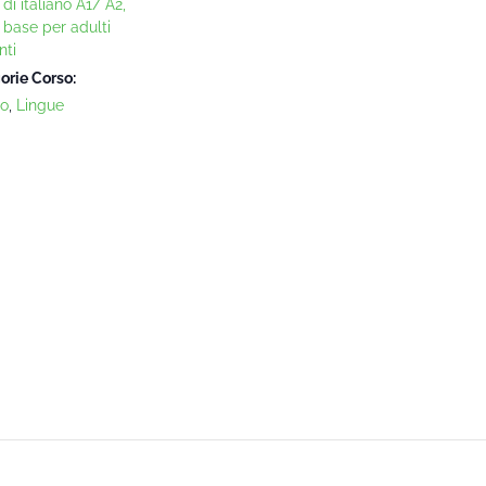
di italiano A1/ A2,
o base per adulti
nti
orie Corso:
no
,
Lingue