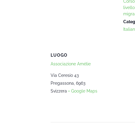
Corso 
livell
migra
Categ
Italia
LUOGO
Associazione Amélie
Via Ceresio 43
Pregassona
,
6963
Svizzera
+ Google Maps