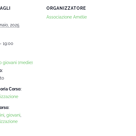
AGLI
ORGANIZZATORE
Associazione Amélie
naio, 2025
- 19:00
o giovani (medie)
o:
to
oria Corso:
lizzazione
orso:
ni
,
giovani
,
izzazione