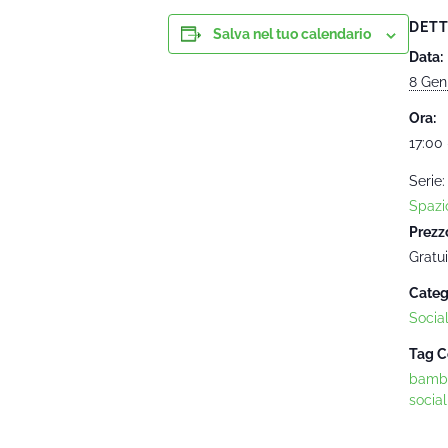
DETT
Salva nel tuo calendario
Data:
8 Gen
Ora:
17:00 
Serie:
Spazi
Prezz
Gratui
Categ
Socia
Tag C
bambi
social