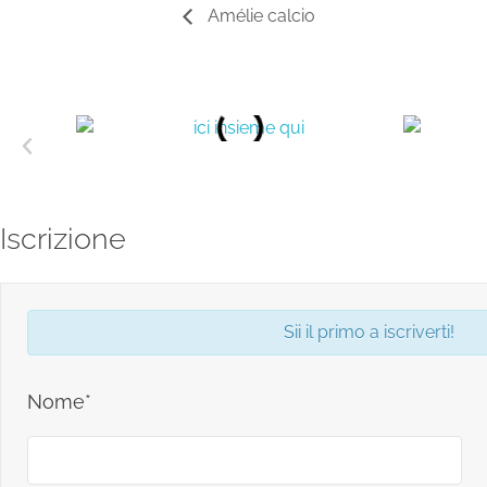
Amélie calcio
Iscrizione
Sii il primo a iscriverti!
Nome*