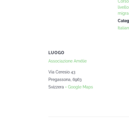
Corso 
livell
migra
Categ
Italia
LUOGO
Associazione Amélie
Via Ceresio 43
Pregassona
,
6963
Svizzera
+ Google Maps