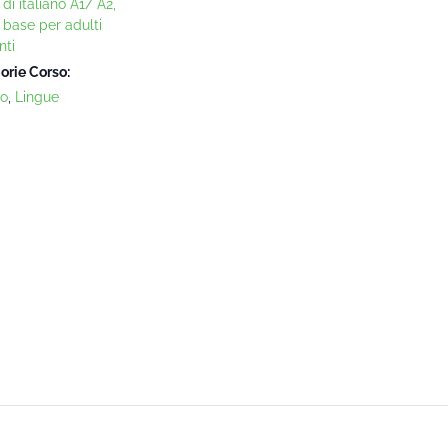
di italiano A1/ A2,
o base per adulti
nti
orie Corso:
no
,
Lingue