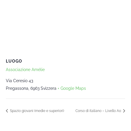
LUOGO
Associazione Amélie
Via Ceresio 43
Pregassona
,
6963
Svizzera
+ Google Maps
Spazio giovani (medie e superiori)
Corso di italiano – Livello A0