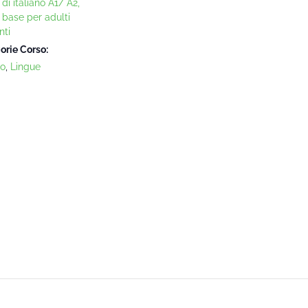
di italiano A1/ A2,
o base per adulti
nti
orie Corso:
no
,
Lingue