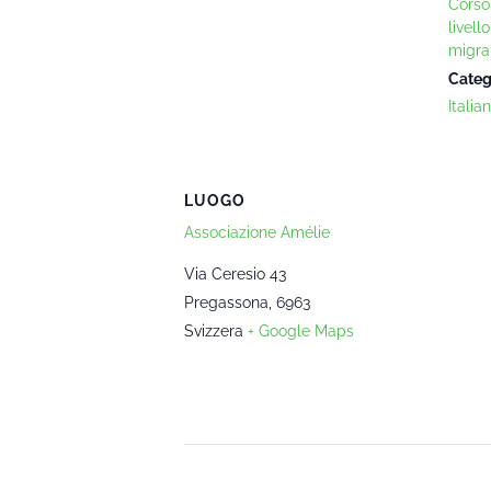
Corso 
livell
migra
Categ
Italia
LUOGO
Associazione Amélie
Via Ceresio 43
Pregassona
,
6963
Svizzera
+ Google Maps