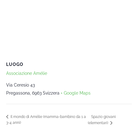
LUOGO
Associazione Amélie
Via Ceresio 43
Pregassona
,
6963
Svizzera
+ Google Maps
Spazio giovani
Il mondo di Amélie (mamma-bambino da 1 a
3-4 anni)
(elementari)