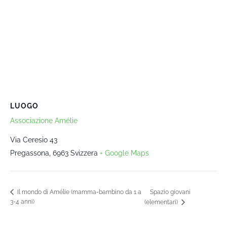
LUOGO
Associazione Amélie
Via Ceresio 43
Pregassona
,
6963
Svizzera
+ Google Maps
Spazio giovani
Il mondo di Amélie (mamma-bambino da 1 a
3-4 anni)
(elementari)