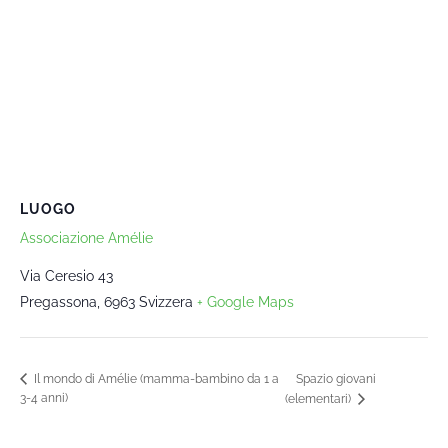
LUOGO
Associazione Amélie
Via Ceresio 43
Pregassona
,
6963
Svizzera
+ Google Maps
Spazio giovani
Il mondo di Amélie (mamma-bambino da 1 a
3-4 anni)
(elementari)