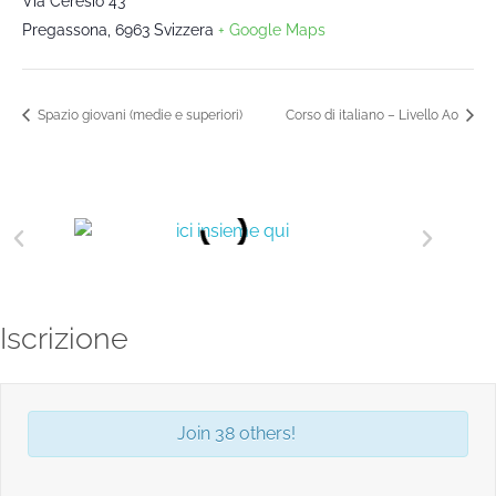
Via Ceresio 43
Pregassona
,
6963
Svizzera
+ Google Maps
Spazio giovani (medie e superiori)
Corso di italiano – Livello A0
Iscrizione
Join 38 others!