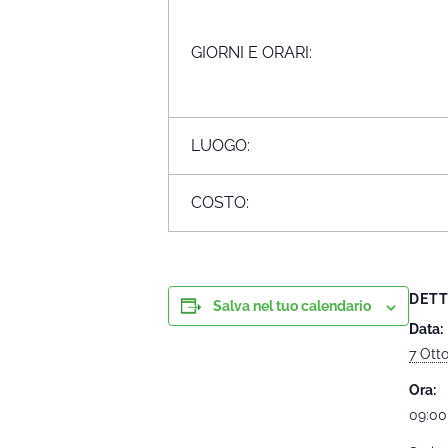
GIORNI E ORARI:
LUOGO:
COSTO:
DETT
Salva nel tuo calendario
Data:
7 Ott
Ora:
09:00