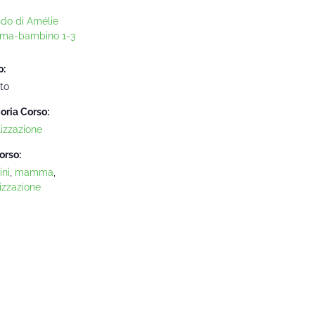
ndo di Amélie
ma-bambino 1-3
o:
to
oria Corso:
lizzazione
orso:
ni
,
mamma
,
izzazione