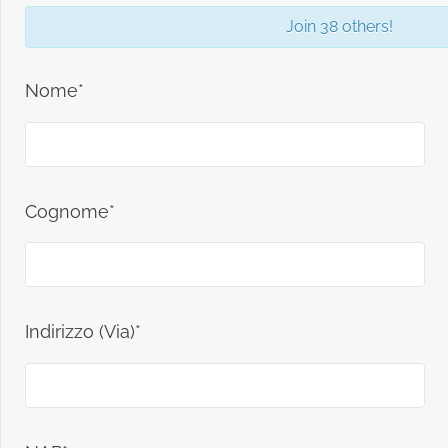
Join 38 others!
Nome*
Cognome*
Indirizzo (Via)*