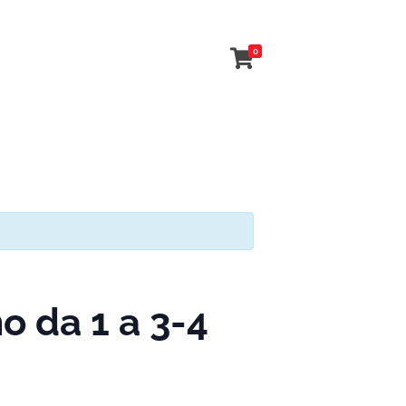
0
 da 1 a 3-4