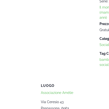
Serie:
Il mo
(mam
anni)
Prezz
Gratui
Categ
Socia
Tag C
bambi
social
LUOGO
Associazione Amélie
Via Ceresio 43
Pregassona
,
6963