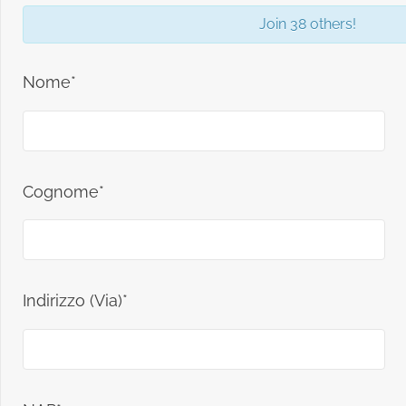
Join 38 others!
Nome*
Cognome*
Indirizzo (Via)*