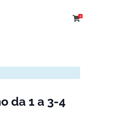
0
 da 1 a 3-4