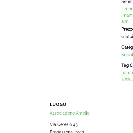
Serie:
Il mo
(mam
anni)
Prezz
Gratui
Categ
Socia
Tag C
bambi
social
LUOGO
Associazione Amélie
Via Ceresio 43
Pregassona
,
6963