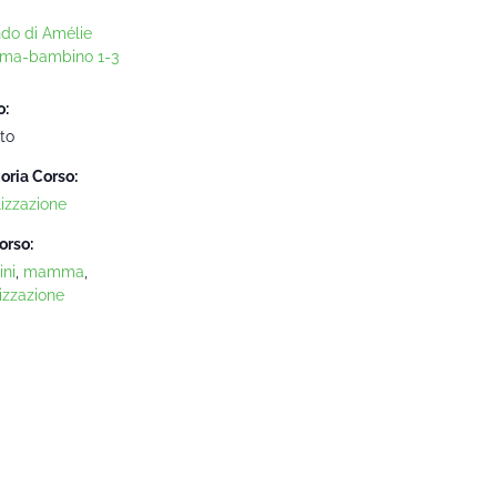
ndo di Amélie
ma-bambino 1-3
o:
to
oria Corso:
lizzazione
orso:
ni
,
mamma
,
izzazione