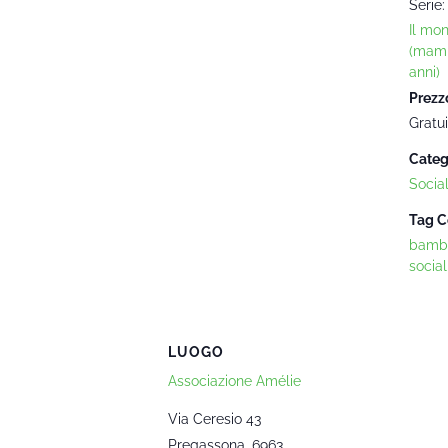
Serie:
Il mo
(mam
anni)
Prezz
Gratui
Categ
Socia
Tag C
bambi
social
LUOGO
Associazione Amélie
Via Ceresio 43
Pregassona
,
6963