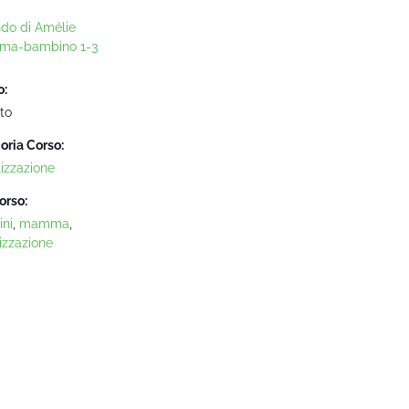
ndo di Amélie
ma-bambino 1-3
o:
to
oria Corso:
lizzazione
orso:
ni
,
mamma
,
izzazione