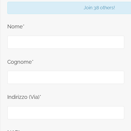
Join 38 others!
Nome*
Cognome*
Indirizzo (Via)*