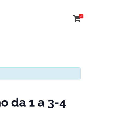
0
 da 1 a 3-4