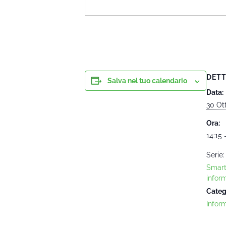
DETT
Salva nel tuo calendario
Data:
30 Ot
Ora:
14:15 
Serie:
Smart
infor
Categ
Infor