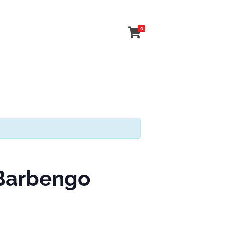
0
 Barbengo