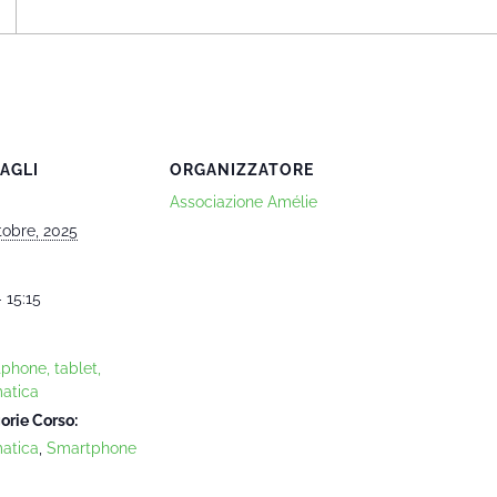
AGLI
ORGANIZZATORE
Associazione Amélie
tobre, 2025
- 15:15
phone, tablet,
matica
orie Corso:
matica
,
Smartphone