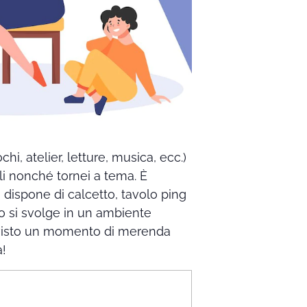
hi, atelier, letture, musica, ecc.)
li nonché tornei a tema. È
i dispone di calcetto, tavolo ping
tto si svolge in un ambiente
previsto un momento di merenda
a!