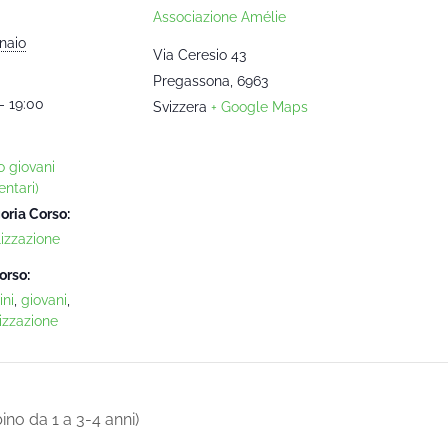
Associazione Amélie
naio
Via Ceresio 43
Pregassona
,
6963
- 19:00
Svizzera
+ Google Maps
o giovani
ntari)
oria Corso:
lizzazione
orso:
ni
,
giovani
,
izzazione
o da 1 a 3-4 anni)