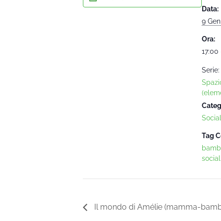
Data:
9 Gen
Ora:
17:00 
Serie:
Spazi
(eleme
Categ
Socia
Tag C
bambi
social
Il mondo di Amélie (mamma-bambin