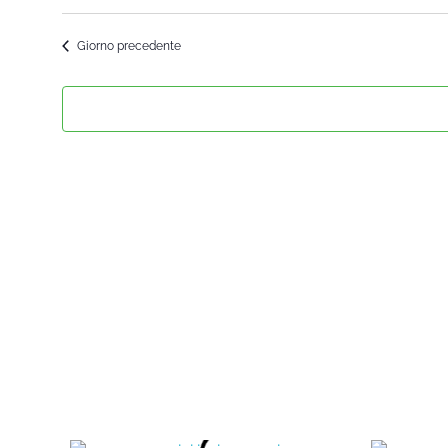
Seleziona
la
Giorno precedente
data.