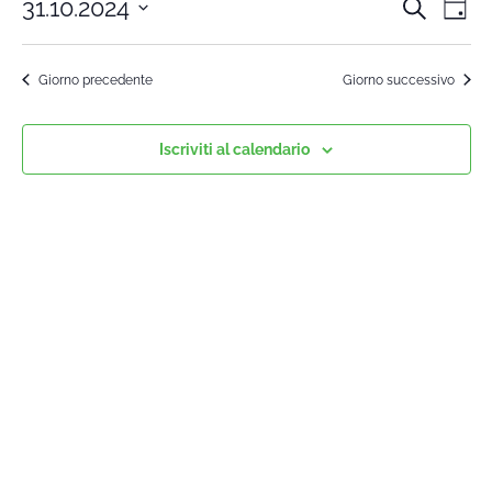
31.10.2024
Cerca
Cors
Co
Giorn
Seleziona
Vi
la
Rice
Giorno precedente
Giorno successivo
data.
Na
e
Iscriviti al calendario
viste
Navi