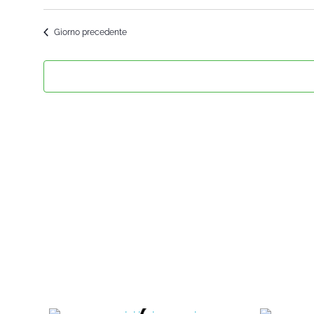
Seleziona
la
Giorno precedente
data.