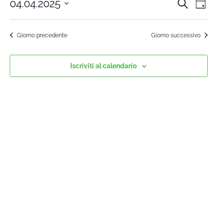
04.04.2025
Cerca
Cors
Co
Giorn
Seleziona
Vi
la
Rice
Giorno precedente
Giorno successivo
data.
Na
e
Iscriviti al calendario
viste
Navi