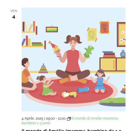
data.
Na
e
VEN
4
viste
Navi
4 Aprile, 2025 | 09:00
-
11:00
Il mondo di Amélie (mamma-
bambino 1-3 anni)