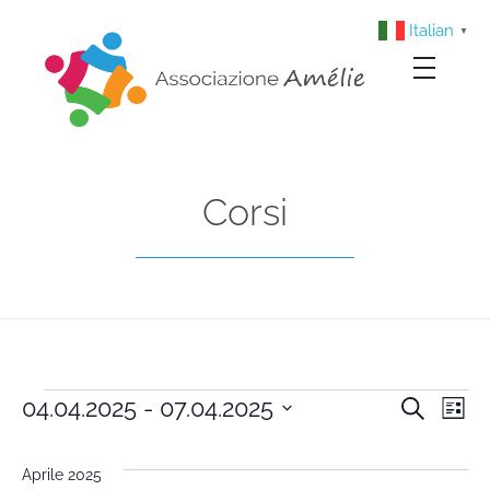
Italian
▼
Associazione Amélie
Insieme si può
Corsi
04.04.2025
 - 
07.04.2025
Cerca
Cors
Co
Lista
Seleziona
Vi
la
Rice
Aprile 2025