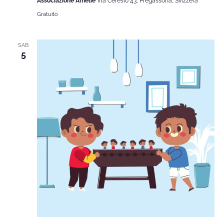
Associazione Amélie
Via Ceresio 43, Pregassona, Svizzera
Gratuito
SAB
5