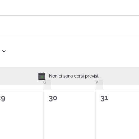
Non ci sono corsi previsti.
Notice
G
V
0
0
0
29
30
31
orsi,
corsi,
corsi,