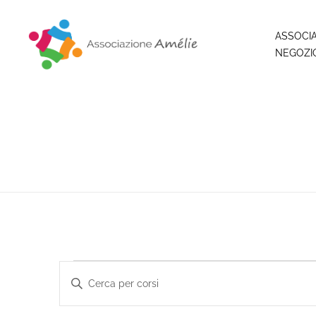
ASSOCI
NEGOZI
Associazione Amélie
Insieme si può
Corsi
Inserisci
Parola
Chiave.