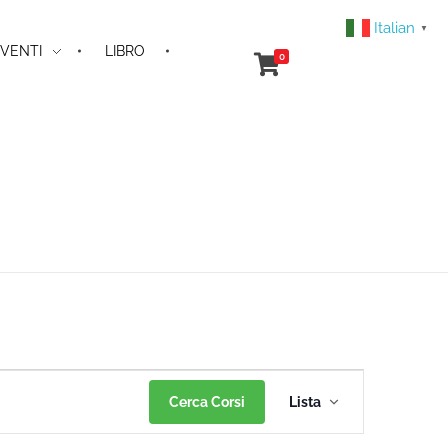
Italian
▼
VENTI
LIBRO
0
Corso
Cerca Corsi
Lista
Viste