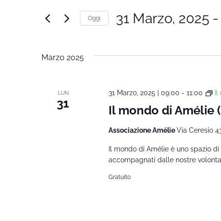
Ricerca
Cerca
31 Marzo, 2025
 -
Oggi
Corsi
e
Seleziona
per
la
Parola
viste
Marzo 2025
data.
Chiave.
Navigazione
31 Marzo, 2025 | 09:00
-
11:00
I
LUN
31
Il mondo di Amélie
Associazione Amélie
Via Ceresio 4
Il mondo di Amélie è uno spazio di 
accompagnati dalle nostre volontarie
Gratuito