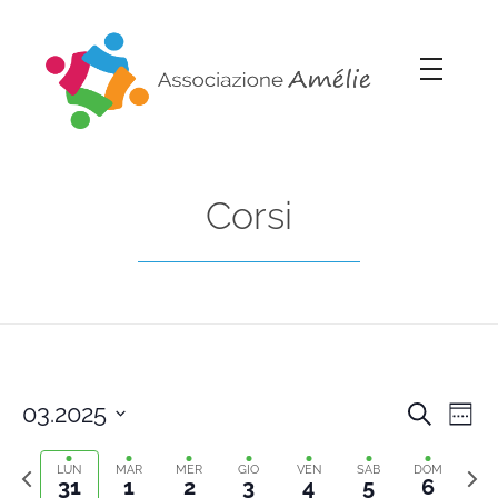
Associazione Amélie
Insieme si può
Corsi
03.2025
Cerca
Cors
Co
Setti
Select
Previous
Sett
Vi
date.
LUN
MAR
MER
GIO
VEN
SAB
DOM
Rice
31
1
2
3
4
5
6
week
segu