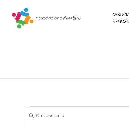
ASSOCI
NEGOZI
Associazione Amélie
Insieme si può
Corsi
Inserisci
Parola
Chiave.