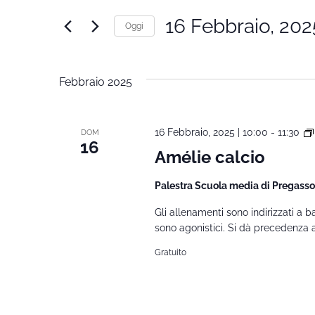
Ricerca
Cerca
16 Febbraio, 202
Oggi
Corsi
e
Seleziona
per
la
Parola
viste
Febbraio 2025
data.
Chiave.
Navigazione
16 Febbraio, 2025 | 10:00
-
11:30
DOM
16
Amélie calcio
Palestra Scuola media di Pregass
Gli allenamenti sono indirizzati a
sono agonistici. Si dà precedenza ai
Gratuito