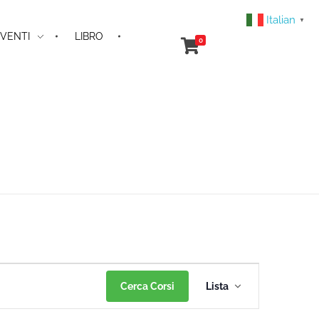
Italian
▼
VENTI
LIBRO
0
Corso
Cerca Corsi
Lista
Viste