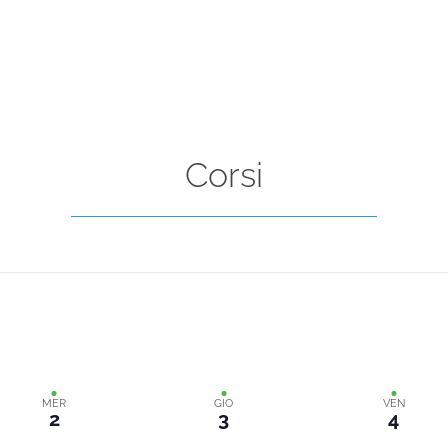
Corsi
MER
GIO
VEN
2
3
4