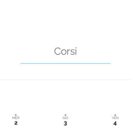
Corsi
MER
GIO
VEN
2
3
4