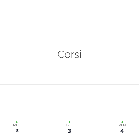
Corsi
MER
GIO
VEN
2
3
4