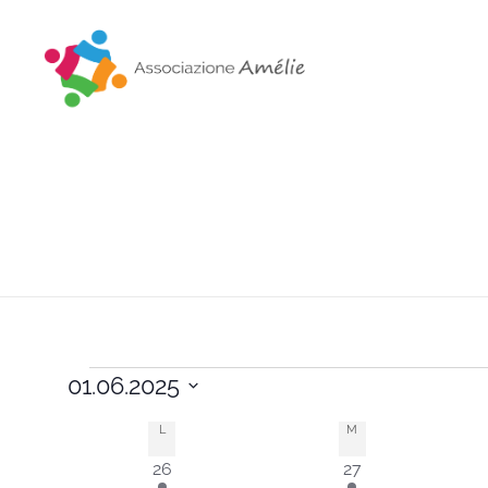
Associazione Amélie
Insieme si può
01.06.2025
Seleziona
L
M
Calendario
la
4
2
26
27
data.