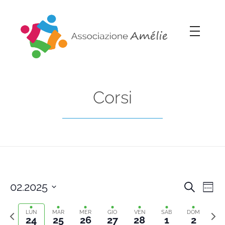
Associazione Amélie
Insieme si può
Corsi
02.2025
Cerca
Cors
Co
Setti
Select
Previous
Sett
Vi
date.
LUN
MAR
MER
GIO
VEN
SAB
DOM
Rice
24
25
26
27
28
1
2
week
segu