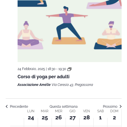
24 Febbraio, 2025 | 18:30
-
19:30
Corso di yoga per adulti
Associazione Amélie
Via Ceresio 43, Pregassona
Precedente
Questa settimana
Prossimo
LUN
MAR
MER
GIO
VEN
SAB
DOM
Week
24
25
26
27
28
1
2