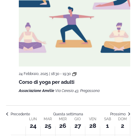
24 Febbraio, 2025 | 18:30
-
19:30
Corso di yoga per adulti
Associazione Amélie
Via Ceresio 43, Pregassona
Precedente
Questa settimana
Prossimo
LUN
MAR
MER
GIO
VEN
SAB
DOM
Week
24
25
26
27
28
1
2