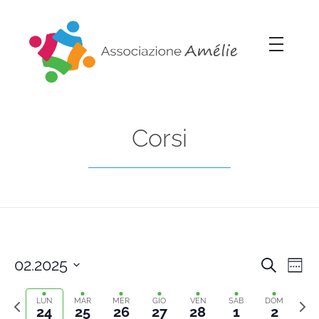
Associazione Amélie
Insieme si può
Corsi
02.2025
Cerca
Cors
Co
Setti
Select
Previous
Sett
Vi
date.
LUN
MAR
MER
GIO
VEN
SAB
DOM
Rice
24
25
26
27
28
1
2
week
segu