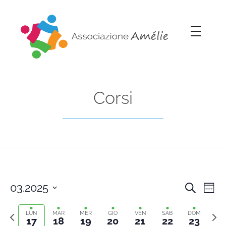
Associazione Amélie
Insieme si può
Corsi
03.2025
Cerca
Cors
Co
Setti
Select
Previous
Sett
Vi
date.
LUN
MAR
MER
GIO
VEN
SAB
DOM
Rice
17
18
19
20
21
22
23
week
segu