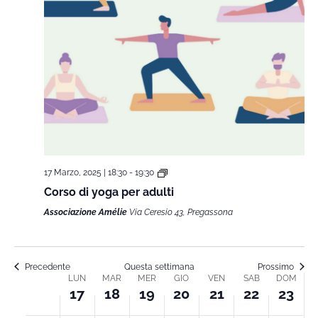
17 Marzo, 2025 | 18:30
-
19:30
Corso di yoga per adulti
Associazione Amélie
Via Ceresio 43, Pregassona
Precedente
Questa settimana
Prossimo
LUN
MAR
MER
GIO
VEN
SAB
DOM
Week
17
18
19
20
21
22
23