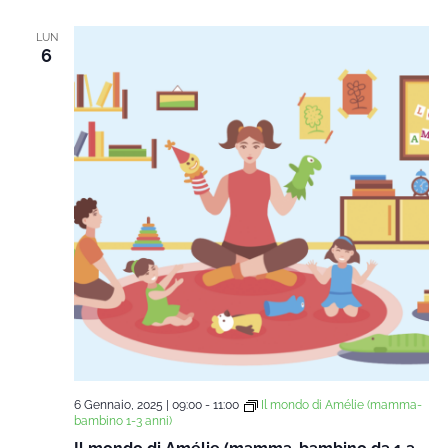
data.
Na
e
LUN
6
viste
Navi
6 Gennaio, 2025 | 09:00
-
11:00
Il mondo di Amélie (mamma-
bambino 1-3 anni)