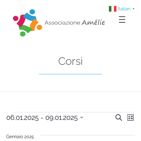
Italian
▼
Associazione Amélie
Insieme si può
Corsi
06.01.2025
 - 
09.01.2025
Cerca
Cors
Co
Lista
Seleziona
Vi
la
Rice
Gennaio 2025