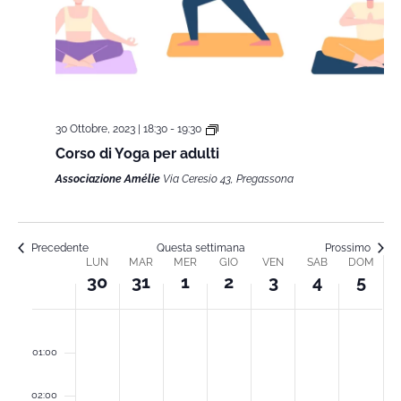
30 Ottobre, 2023 | 18:30
-
19:30
Corso di Yoga per adulti
Associazione Amélie
Via Ceresio 43, Pregassona
Precedente
Questa settimana
Prossimo
LUN
MAR
MER
GIO
VEN
SAB
DOM
Week
30
31
1
2
3
4
5
of
lunedì,
martedì,
mercoledì,
giovedì,
venerdì,
sabato,
dome
00
01:00
Ottobre
Ottobre
Novembre
Novembre
Novembre
Novembr
Nove
Corsi
02:00